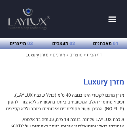
01
מאבחנים
02
מעצבים
03
מייצרים
דף הבית
»
מוצרים
»
מזרנים
»
מזרן Luxury
מזרן Luxury
מזרן מדגם לקשרי הינו בגובה 40 ס"מ (כולל שכבת LAYLUX),
ועשוי מחומרי הגלם המשובחים ביותר בתעשייה, ללא
צורך להפוך
(NO FLIP). המזרן עשוי מפולימרים איכותיים ביותר וללא קפיצים.
שכבת LAYLUX עליונה, בגובה 14 ס"מ, עטופה בד אלסטי,
אנטיבקטריאלי והיפואלרגני איכותי ביותר בצפיפות של 600TC