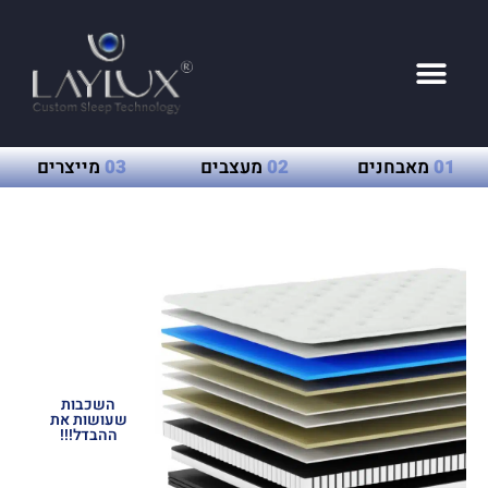
01
מאבחנים
02
מעצבים
03
מייצרים
השכבות
שעושות את
ההבדל!!!