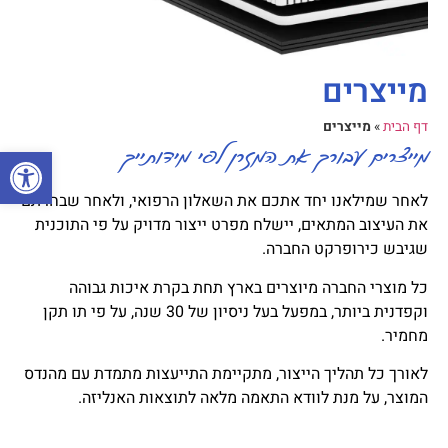
מייצרים
דף הבית
»
מייצרים
מייצרים עבורך את המזרן לפי מידותייך
פתח סרגל
לאחר שמילאנו יחד אתכם את השאלון הרפואי, ולאחר שבחרתם
את העיצוב המתאים, יישלח מפרט ייצור מדויק על פי התוכנית
שגיבש כירופרקט החברה.
כל מוצרי החברה מיוצרים בארץ תחת בקרת איכות גבוהה
וקפדנית ביותר, במפעל בעל ניסיון של 30 שנה, על פי תו תקן
מחמיר.
לאורך כל תהליך הייצור, מתקיימת התייעצות מתמדת עם מהנדס
המוצר, על מנת לוודא התאמה מלאה לתוצאות האנליזה.