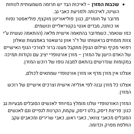
שכבות המזרן
– לאיכות הבד יש תרומה משמעותית לנוחות
השינה, לאיכותה ולמניעת כאבי גב.
מדובר על חומרים, כגון: פוליאוריטן מוקצף, פוליאסטר נפוח
או כותנה, מבדים אנטי בקטריאליים ונושמים.
כמו שנאמר, כשמדובר בהתאמה אישית מלאה (ההתאמה נעשית ע"י
צוות מומחים בראשותו של ד"ר אוון גרשאטר באמצעות שאלון
רפואי מקיף וצילום הגוף) מתקבל מענה ברור לצורכי הגוף האישיים
של האדם הישן על המזרן – מזרן אורטופדי יציב עם נקודות תמיכה
במקומות שנדרשים בהתאם למבנה גופו של רוכש המזרן.
אצלנו אין מזרן מדף או מזרן אורטופדי שמתאים לכולם,
אצלנו כל מזרן נבנה לפי אנליזה אישית וצרכים אישיים של רוכש
המזרן.
המזרן האורטופדי שלנו מומלץ במיוחד לאנשים הסובלים מבעיות גב
כגון: פריצת דיסק, בלט דיסק, עקמת, הקרנות לגפיים וגם לאנשים
הסובלים מכאבי צוואר, כאבי ראש, כאבי שרירים ומכאבים עקב
החלפת מפרק וכדומה.