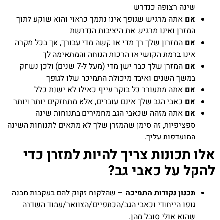
שינה רצופה כנדרש
אם
אתה מרגיש שגופך אינו נתמך כראוי והוא שוקע לתוך
המזרן ואינו מרגיש את היציבות הנדרשת
אם
המזרון שלך רך מדי או קשה מדי עבורך, אך בכל מקרה
אינו ברמת הקושי או הרכות הנוחה והמתאימה לך
אם
המזרן שלך כבר ישן מדי (מעל ל-7 שנים) ולכן נשחק
במשך השנים ואיבד מיכולת התמיכה שלו לגופך
אם
אתה מתעורר כל בוקר עייף כאילו לא ישנת כלל
אם
כאבי הגב שלך אינם עוברים, אלא מתחזקים יותר ויותר
אם
אתה מזהה שכאבי הגב מחמירים בתנוחות שינה
ספציפיות, זה סימן שהמזרן שלך לא מתאים לתנוחות השינה
המועדפות עליך.
אלו תכונות צריך להיות למזרן כדי
להקל על כאבי גב?
תכנון נקודות התמיכה
– שהלקוח זקוק להם בעקבות מבנה
גופו הייחודי וכאבי הגב/הכתפיים/הצוואר/עמוד השדרה
שהוא אולי סובל מהן.