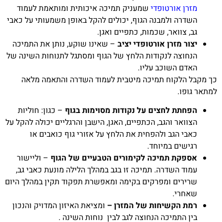
מזרן אורטופדי
שמעניק תמיכה איכותית ומותאמת לעמוד
השדרה ולמבנה הגוף, יכולים להקל באופן משמעותי על כאבי
גב, צוואר, שכמות, כתפיים ואגן.
יצור מזרן אורטופדי יציב
– שאינו שוקע, נותן את התמיכה
הנחוצה לנקודות הלחץ של הגוף ומסתגל לתנוחות השינה של
האדם השוכב עליו.
כך מקבל הלקוח תמיכה מיטבית לעמוד השדרה והתאמה מלאה
למתאר גופו.
הפחתת לחצים על נקודות מסוימות בגוף
– כגון: חוליות
הצוואר והגב, הכתפיים, האגן, הישבן והרגליים יכולה להקל על
כאבי הגב ולהפחית את הלחץ על אזורי גוף כואבים או
רגישים במיוחד.
אספקת תמיכה לקימורים הטבעיים של הגוף
– וליישור
עמוד השדרה. תמיכה זו בגב במהלך הלילה מונעת כאבי גב,
שרירים ומפרקים בקימה ומאפשרת תפקוד תקין במהלך היום
שאחרי.
רמת הקשיחות של המזרן –
ומציאת האיזון המדויק והנכון
בין התמיכה הנחוצה לגב לבין נוחות השינה .