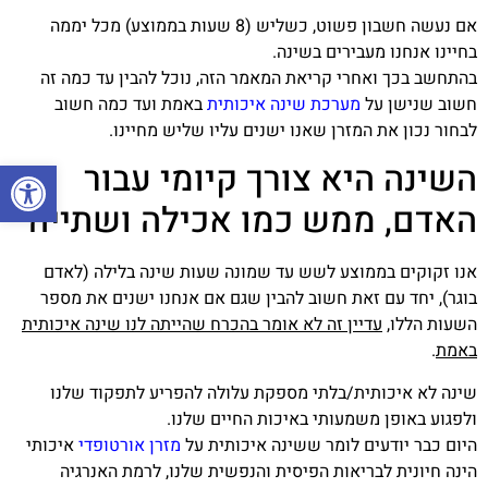
אם נעשה חשבון פשוט, כשליש (8 שעות בממוצע) מכל יממה
בחיינו אנחנו מעבירים בשינה.
בהתחשב בכך ואחרי קריאת המאמר הזה, נוכל להבין עד כמה זה
חשוב שנישן על
מערכת שינה איכותית
באמת ועד כמה חשוב
לבחור נכון את המזרן שאנו ישנים עליו שליש מחיינו.
פתח סרגל
השינה היא צורך קיומי עבור
האדם, ממש כמו אכילה ושתייה
אנו זקוקים בממוצע לשש עד שמונה שעות שינה בלילה (לאדם
בוגר), יחד עם זאת חשוב להבין שגם אם אנחנו ישנים את מספר
השעות הללו,
עדיין זה לא אומר בהכרח שהייתה לנו שינה איכותית
באמת
.
שינה לא איכותית/בלתי מספקת עלולה להפריע לתפקוד שלנו
ולפגוע באופן משמעותי באיכות החיים שלנו.
היום כבר יודעים לומר ששינה איכותית על
מזרן אורטופדי
איכותי
הינה חיונית לבריאות הפיסית והנפשית שלנו, לרמת האנרגיה